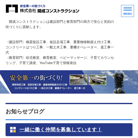
開成コンストラクションは建設部門と教育部門の両方で安心と笑顔の
街づくりに貢献します。
〈建設部門〉橋梁架設工事、仮設足場工事、重量物移動据え付け工事、
コンクリートはつり工事、一般土木工事、重機オペレーター、鳶工事一
式
〈教育部門〉幼児教室、療育教室、ベビーマッサージ、子育てカウンセ
リング、子育て講座、YouTube子育て情報発信
【新潟市 建設×幼児教育】笑顔で安心して暮らせる街づくり 株式会社開成コンストラクショ
ホーム
事業内容
求人情報
お知らせブログ
会社概要
お問い合わせ
一緒に働く仲間を募集しています！